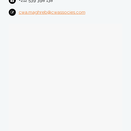
+212 539 398 138
cwa.maghreb@cwassocies.com